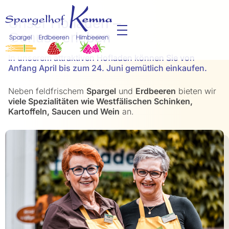
Unser Hofladen –
Genuss erleben
In unserem attraktiven Hofladen können Sie von
Anfang April bis zum 24. Juni gemütlich einkaufen.
Neben feldfrischem
Spargel
und
Erdbeeren
bieten wir
viele Spezialitäten wie Westfälischen Schinken,
Kartoffeln, Saucen und Wein
an.